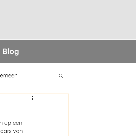
Blog
gemeen
en op een 
elaars van 