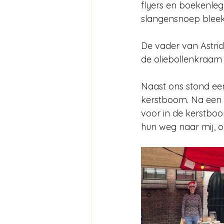
flyers en boekenleg
slangensnoep bleek 
De vader van Astri
de oliebollenkraam m
Naast ons stond ee
kerstboom. Na een d
voor in de kerstboo
hun weg naar mij, oo