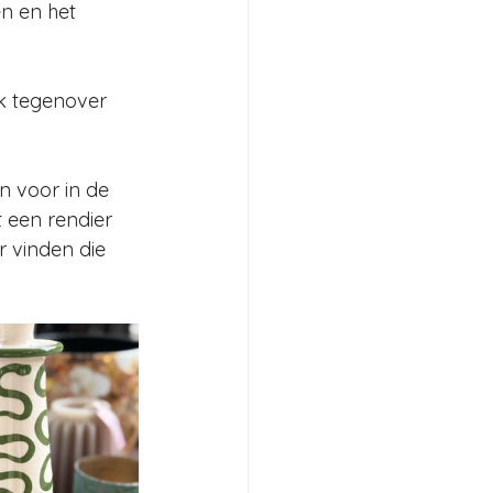
n en het 
k tegenover 
 voor in de 
 een rendier 
 vinden die 