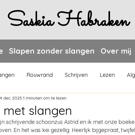
Saskia Habraken
e
Slapen zonder slangen
Over mij
langen
Rouwrand
Schrijven
Lezen
Al
14 dec 2025
1 minuten om te lezen
 met slangen
jn schrijvende schoonzus Astrid en ik met onze boek
ven. En het was kei gezellig. Heerlijk bijgepraat, twijf