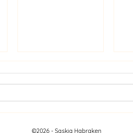
De pr
Wat als het een film was?
©2026 - Saskia Habraken