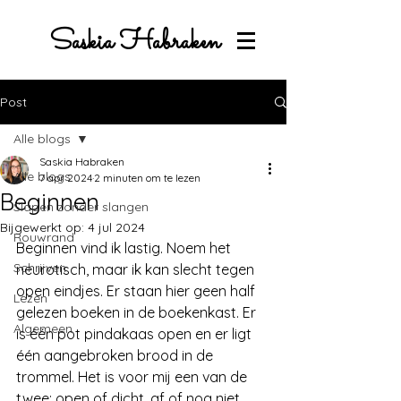
Saskia Habraken
Post
Alle blogs
Saskia Habraken
Alle blogs
7 apr 2024
2 minuten om te lezen
Beginnen
Slapen zonder slangen
Bijgewerkt op:
4 jul 2024
Rouwrand
Beginnen vind ik lastig. Noem het 
Schrijven
neurotisch, maar ik kan slecht tegen 
open eindjes. Er staan hier geen half 
Lezen
gelezen boeken in de boekenkast. Er 
Algemeen
is één pot pindakaas open en er ligt 
één aangebroken brood in de 
trommel. Het is voor mij een van de 
twee: open of dicht, af of nog niet 