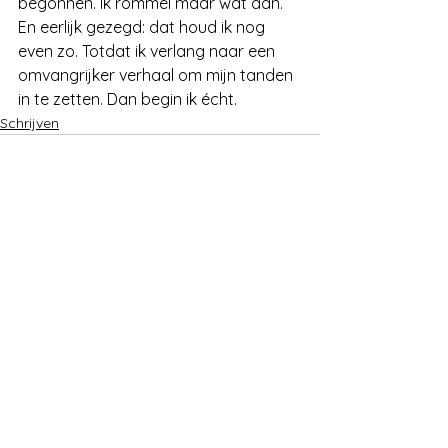
begonnen. Ik rommel maar wat aan. 
En eerlijk gezegd: dat houd ik nog 
even zo. Totdat ik verlang naar een 
omvangrijker verhaal om mijn tanden 
in te zetten. Dan begin ik écht.
Schrijven
Alles weergeven
Recente blogposts