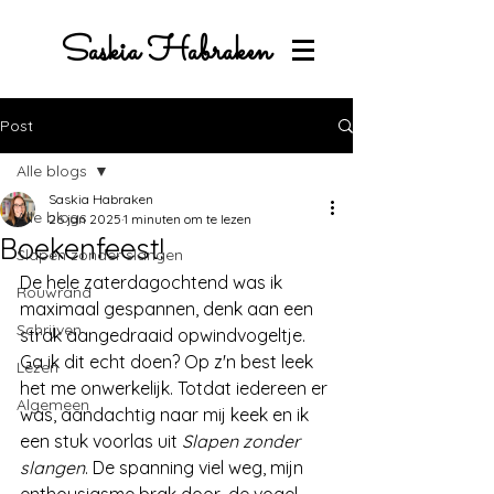
Saskia Habraken
Post
Alle blogs
Saskia Habraken
Alle blogs
26 jan 2025
1 minuten om te lezen
Boekenfeest!
Slapen zonder slangen
De hele zaterdagochtend was ik 
Rouwrand
maximaal gespannen, denk aan een 
Schrijven
strak aangedraaid opwindvogeltje. 
Ga ik dit echt doen? Op z'n best leek 
Lezen
het me onwerkelijk. Totdat iedereen er 
Algemeen
was, aandachtig naar mij keek en ik 
een stuk voorlas uit 
Slapen zonder 
slangen
. De spanning viel weg, mijn 