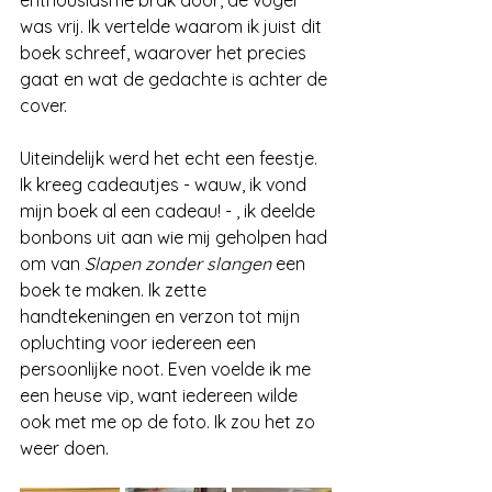
enthousiasme brak door, de vogel 
was vrij. Ik vertelde waarom ik juist dit 
boek schreef, waarover het precies 
gaat en wat de gedachte is achter de 
cover.
Uiteindelijk werd het echt een feestje. 
Ik kreeg cadeautjes - wauw, ik vond 
mijn boek al een cadeau! - , ik deelde 
bonbons uit aan wie mij geholpen had 
om van 
Slapen zonder slangen
 een 
boek te maken. Ik zette 
handtekeningen en verzon tot mijn 
opluchting voor iedereen een 
persoonlijke noot. Even voelde ik me 
een heuse vip, want iedereen wilde 
ook met me op de foto. Ik zou het zo 
weer doen.