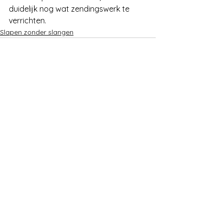
duidelijk nog wat zendingswerk te 
verrichten.
Slapen zonder slangen
Alles weergeven
Recente blogposts