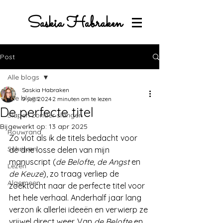
Saskia Habraken
Post
Alle blogs
Saskia Habraken
Alle blogs
9 jun 2024
2 minuten om te lezen
De perfecte titel
Slapen zonder slangen
Bijgewerkt op:
13 apr 2025
Rouwrand
Zo vlot als ik de titels bedacht voor 
Schrijven
de drie losse delen van mijn 
manuscript (
de Belofte, de Angst 
en 
Lezen
de Keuze
), zo traag verliep de 
Algemeen
zoektocht naar de perfecte titel voor 
het hele verhaal. Anderhalf jaar lang 
verzon ik allerlei ideeën en verwierp ze 
vrijwel direct weer. Van 
de Belofte
 en 