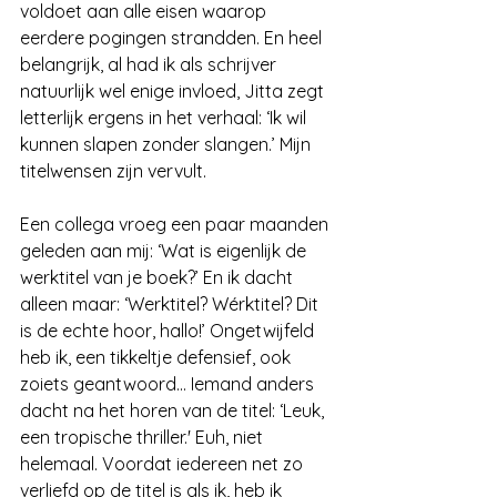
voldoet aan alle eisen waarop 
eerdere pogingen strandden. En heel 
belangrijk, al had ik als schrijver 
natuurlijk wel enige invloed, Jitta zegt 
letterlijk ergens in het verhaal: ‘Ik wil 
kunnen slapen zonder slangen.’ Mijn 
titelwensen zijn vervult.
Een collega vroeg een paar maanden 
geleden aan mij: ‘Wat is eigenlijk de 
werktitel van je boek?’ En ik dacht 
alleen maar: ‘Werktitel? Wérktitel? Dit 
is de echte hoor, hallo!’ Ongetwijfeld 
heb ik, een tikkeltje defensief, ook 
zoiets geantwoord... Iemand anders 
dacht na het horen van de titel: ‘Leuk, 
een tropische thriller.' Euh, niet 
helemaal. Voordat iedereen net zo 
verliefd op de titel is als ik, heb ik 