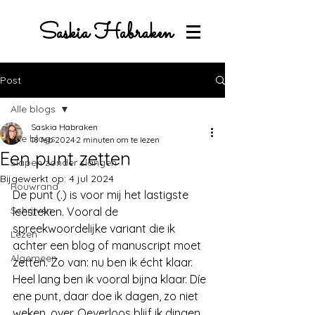
Saskia Habraken
Post
Alle blogs
Saskia Habraken
Alle blogs
18 feb 2024
2 minuten om te lezen
Een punt zetten
Slapen zonder slangen
Bijgewerkt op:
4 jul 2024
Rouwrand
De punt (.) is voor mij het lastigste 
Schrijven
leesteken. Vooral de 
spreekwoordelijke variant die ik 
Lezen
achter een blog of manuscript moet 
Algemeen
zetten. Zo van: nu ben ik écht klaar. 
Heel lang ben ik vooral bijna klaar. Díe 
ene punt, daar doe ik dagen, zo niet 
weken, over. Oeverloos blijf ik dingen 