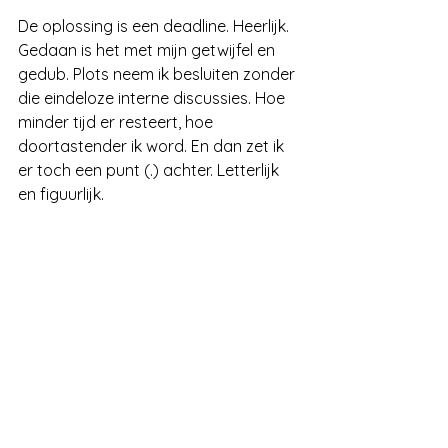
De oplossing is een deadline. Heerlijk. 
Gedaan is het met mijn getwijfel en 
gedub. Plots neem ik besluiten zonder 
die eindeloze interne discussies. Hoe 
minder tijd er resteert, hoe 
doortastender ik word. En dan zet ik 
er toch een punt (.) achter. Letterlijk 
en figuurlijk.
Schrijven
Alles weergeven
Recente blogposts