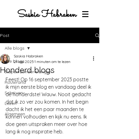
Saskia Habraken
Post
Alle blogs
Saskia Habraken
Alle blogs
21 sep 2025
1 minuten om te lezen
Honderd blogs
Slapen zonder slangen
Feest! Op 16 september 2023 postte 
Rouwrand
ik mijn eerste blog en vandaag deel ik 
Schrijven
de honderdste! Wauw. Nooit gedacht 
dat ik zo ver zou komen. In het begin 
Lezen
dacht ik het een paar maanden te 
Algemeen
kunnen volhouden en kijk nu eens. Ik 
doe geen uitspraken meer over hoe 
lang ik nog inspiratie heb.