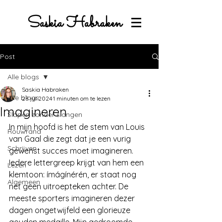
Saskia Habraken
Post
Alle blogs
Saskia Habraken
Alle blogs
28 jul 2024
1 minuten om te lezen
Imagineren
Slapen zonder slangen
In mijn hoofd is het de stem van Louis 
Rouwrand
van Gaal die zegt dat je een vurig 
Schrijven
gewenst succes moet imagineren. 
Iedere lettergreep krijgt van hem een 
Lezen
klemtoon: ímágínérén, er staat nog 
Algemeen
net geen uitroepteken achter. De 
meeste sporters imagineren dezer 
dagen ongetwijfeld een glorieuze 