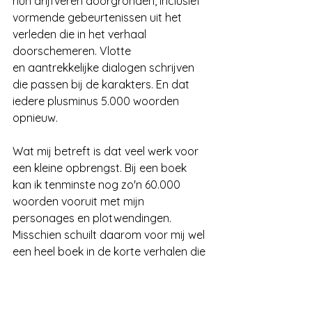
hun drijfveren doorgronden, inclusief 
vormende gebeurtenissen uit het 
verleden die in het verhaal 
doorschemeren. Vlotte 
en aantrekkelijke dialogen schrijven 
die passen bij de karakters. En dat 
iedere plusminus 5.000 woorden 
opnieuw.
Wat mij betreft is dat veel werk voor 
een kleine opbrengst. Bij een boek 
kan ik tenminste nog zo'n 60.000 
woorden vooruit met mijn 
personages en plotwendingen. 
Misschien schuilt daarom voor mij wel 
een heel boek in de korte verhalen die 
ik verzin. Of ik heb gewoon meer tekst 
nodig om te zeggen wat ik bedoel. 
Dat kan ook.