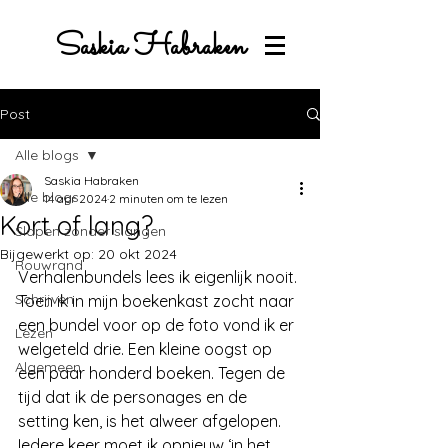
Saskia Habraken
Post
Alle blogs
Saskia Habraken
Alle blogs
14 apr 2024
2 minuten om te lezen
Kort of lang?
Slapen zonder slangen
Bijgewerkt op:
20 okt 2024
Rouwrand
Verhalenbundels lees ik eigenlijk nooit. 
Schrijven
Toen ik in mijn boekenkast zocht naar 
een bundel voor op de foto vond ik er 
Lezen
welgeteld drie. Een kleine oogst op 
Algemeen
een paar honderd boeken. Tegen de 
tijd dat ik de personages en de 
setting ken, is het alweer afgelopen. 
Iedere keer moet ik opnieuw ‘in het 