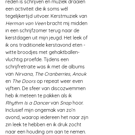
reden is schrijven en muziek draaien 
een activiteit die ik soms wél 
tegelijkertijd uitvoer. Kerstmuziek van 
Herman van Veen
 bracht mij midden 
in een schrijfzomer terug naar de 
kerstdagen uit mijn jeugd. Het leek of 
ik ons traditionele kerstavond eten -
witte broodjes met gehaktballen- 
vluchtig proefde. Tijdens een 
schrijfretraite was ik met de albums 
van 
Nirvana, The Cranberries, Anouk 
en 
The Doors
 op repeat weer even 
vijftien. De sfeer van discozwemmen 
heb ik meteen te pakken als ik 
Rhythm Is a Dancer
 van 
Snap 
hoor. 
Inclusief mijn ongemak van zo’n 
avond, waarop iedereen het naar zijn 
zin leek te hebben en ik druk zocht 
naar een houding om aan te nemen. 