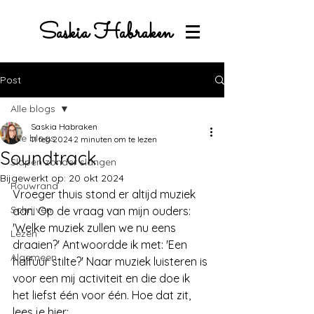
Saskia Habraken
Post
Alle blogs
Saskia Habraken
Alle blogs
11 feb 2024
2 minuten om te lezen
Soundtrack
Slapen zonder slangen
Bijgewerkt op:
20 okt 2024
Rouwrand
Vroeger thuis stond er altijd muziek 
Schrijven
aan. Op de vraag van mijn ouders: 
'Welke muziek zullen we nu eens 
Lezen
draaien?' Antwoordde ik met: 'Een 
Algemeen
halfuur stilte?' Naar muziek luisteren is 
voor een mij activiteit en die doe ik 
het liefst één voor één. Hoe dat zit, 
lees je hier: 