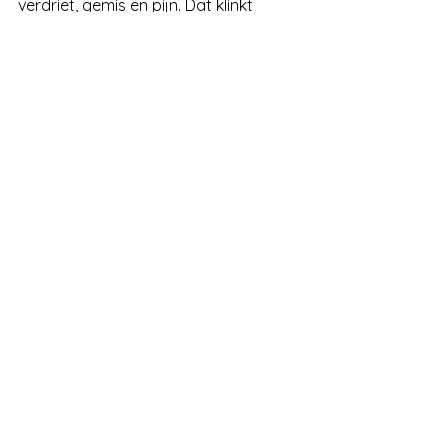
verdriet, gemis en pijn. Dat klinkt 
tegenstrijdig, maar is het niet. Geluk 
kan best een rafelrandje verdriet 
herbergen, net als hoop en angst 
naast elkaar kunnen bestaan.
Slapen zonder slangen
Alles weergeven
Recente blogposts