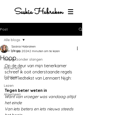
Saskia Habraken
Post
Alle blogs
Saskia Habraken
Alle blogs
29 sep 2024
2 minuten om te lezen
Hoop
Slapen zonder slangen
Op de deur van mijn tienerkamer 
Rouwrand
schreef ik ooit onderstaande regels 
Schrijven
uit een liedtekst van Lennaert Nijgh:
Lezen
Tegen beter weten in 
Algemeen
Want van vroeger was vandaag altijd 
het einde
Van iets beters en iets nieuws steeds 