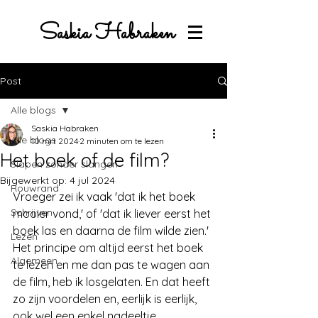
Saskia Habraken
Post
Alle blogs
Saskia Habraken
Alle blogs
10 mrt 2024
2 minuten om te lezen
Het boek of de film?
Slapen zonder slangen
Bijgewerkt op:
4 jul 2024
Rouwrand
Vroeger zei ik vaak 'dat ik het boek 
Schrijven
mooier vond,' of 'dat ik liever eerst het 
boek las en daarna de film wilde zien.' 
Lezen
Het principe om altijd eerst het boek 
Algemeen
te lezen en me dan pas te wagen aan 
de film, heb ik losgelaten. En dat heeft 
zo zijn voordelen en, eerlijk is eerlijk, 
ook wel een enkel nadeeltje...