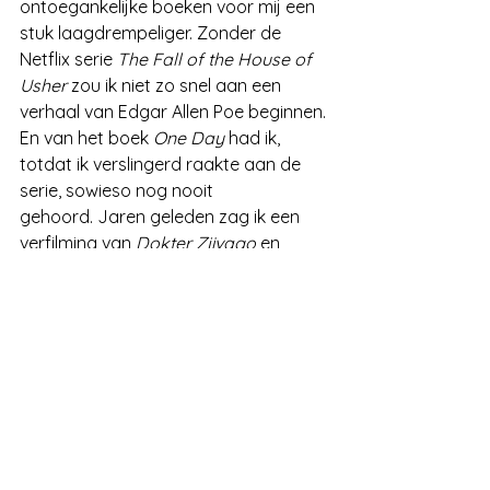
ontoegankelijke boeken voor mij een 
stuk laagdrempeliger. Zonder de 
Netflix serie 
The Fall of the House of 
Usher
 zou ik niet zo snel aan een 
verhaal van Edgar Allen Poe beginnen. 
En van het boek 
One Day
 had ik, 
totdat ik verslingerd raakte aan de 
serie, sowieso nog nooit 
gehoord. Jaren geleden zag ik een 
verfilming van 
Dokter Zjivago
 en 
sindsdien zit in mijn hoofd dat ik het 
boek een keer wil lezen. 
Zonder de 
film zou ik niet nieuwsgierig zijn naar 
het boek.
De meest praktische overweging om 
mijn altijd-eerst-het-boek-en-dan-
pas-de-film principe los te laten, is het 
hoge tempo waarin boeken en series 