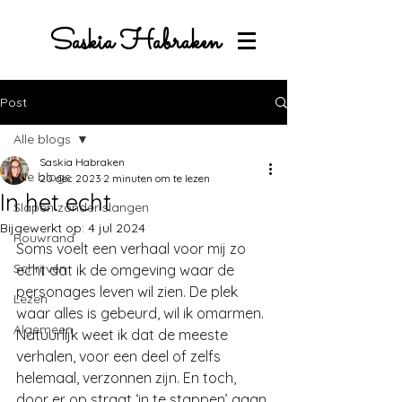
Saskia Habraken
Post
Alle blogs
Saskia Habraken
Alle blogs
20 dec 2023
2 minuten om te lezen
In het echt
Slapen zonder slangen
Bijgewerkt op:
4 jul 2024
Rouwrand
Soms voelt een verhaal voor mij zo 
Schrijven
echt dat ik de omgeving waar de 
personages leven wil zien. De plek 
Lezen
waar alles is gebeurd, wil ik omarmen. 
Algemeen
Natuurlijk weet ik dat de meeste 
verhalen, voor een deel of zelfs 
helemaal, verzonnen zijn. En toch, 
door er op straat ‘in te stappen’ gaan 