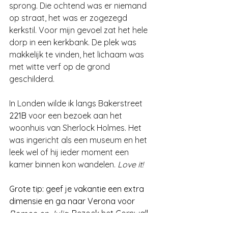
sprong. Die ochtend was er niemand 
op straat, het was er zogezegd 
kerkstil. Voor mijn gevoel zat het hele 
dorp in een kerkbank. De plek was 
makkelijk te vinden, het lichaam was 
met witte verf op de grond 
geschilderd.
In Londen wilde ik langs Bakerstreet 
221B 
voor een bezoek aan het 
woonhuis van Sherlock Holmes. Het 
was ingericht als een museum en het 
leek wel of hij ieder moment een 
kamer binnen kon wandelen. 
Love it! 
Grote tip: geef je vakantie een extra 
dimensie en ga naar Verona voor 
Romeo en Julia
. Bezoek het Cornwall 
van 
Jamaica Inn
 of kijk in Beek rond 