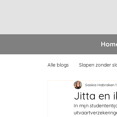
Hom
Alle blogs
Slapen zonder s
Saskia Habraken
Jitta en i
In mijn studententij
uitvaartverzekering