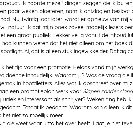
t product. Ik hoorde mezelf dingen zeggen die ik buit
en paar weken ploeteren, nam ik ontslag en besloot d
 had.
 Nu
, twintig jaar later, wordt er opnieuw van mij 
k wil natuurlijk dat mijn boek zoveel mogelijk lezers bere
het een groot publiek.
Lekker veilig vanuit de inhoud lu
k had kunnen weten dat het niet alleen om het boek dr
 spotlight. Ai, dat is al een stuk ingewikkelder. Dahag 
k het tijd voor een promotie. Helaas vond mijn werkg
t voldoende inhoudelijk. Waarom jij? Was de vraag die 
ak in hoofdletters. Alles wat ik opschreef over mijze
aan een promotieplan werk voor 
Slapen zonder slan
 uniek en interessant als schrijver? Wekenlang heb ik
edacht. Totdat ik bedacht: ‘Waarom kan alleen ik dit
 het niet zo moeilijk meer. 
ia die weet waar Jitta het over heeft. Laat je niet teve