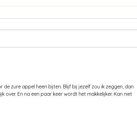
De pr
Wat als het een film was?
r de zure appel heen bijten. Blijf bij jezelf zou ik zeggen, dan 
ijk over. En na een paar keer wordt het makkelijker. Kan niet 