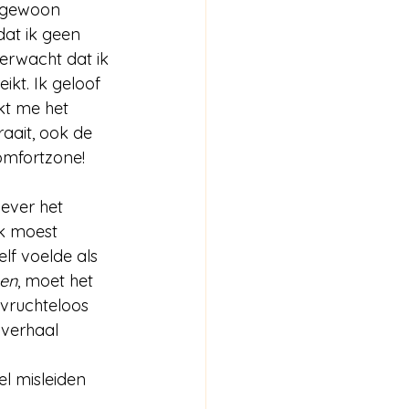
engewoon 
at ik geen 
verwacht dat ik 
ikt. Ik geloof 
kt me het 
aait, ook de 
comfortzone!
ever het 
ik moest 
lf voelde als 
gen
, moet het 
 vruchteloos 
 verhaal 
el misleiden 