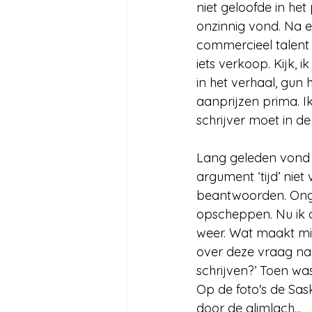
niet geloofde in he
onzinnig vond. Na e
commercieel talent
iets verkoop. 
Kijk, i
in het verhaal, gun 
aanprijzen prima. I
schrijver moet in de
Lang geleden vond i
argument ‘tijd’ nie
beantwoorden. Ongem
opscheppen. Nu ik 
weer. Wat maakt mij
over deze vraag nag
schrijven?’ Toen was
Op de foto's de Sask
door de glimlach...