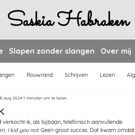
Saskia Habraken
e
Slapen zonder slangen
Over mij
langen
Rouwrand
Schrijven
Lezen
Al
18 aug 2024
1 minuten om te lezen
k
d verkocht ik, als bijbaan, telefonisch aanvullende 
en. 
I kid you not
. Geen groot succes. Dat kwam omdat i