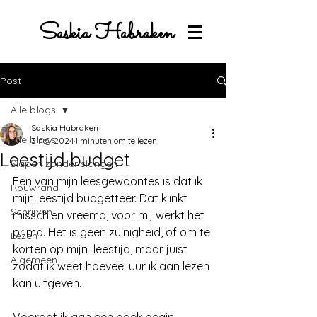
Saskia Habraken
Post
Alle blogs
Saskia Habraken
Alle blogs
3 nov 2024
1 minuten om te lezen
Leestijd budget
Slapen zonder slangen
Een van mijn leesgewoontes is dat ik 
Rouwrand
mijn leestijd budgetteer. Dat klinkt 
Schrijven
misschien vreemd, voor mij werkt het 
prima. Het is geen zuinigheid, of om te 
Lezen
korten op mijn  leestijd, maar juist 
Algemeen
zodat ik weet hoeveel uur ik aan lezen 
kan uitgeven.