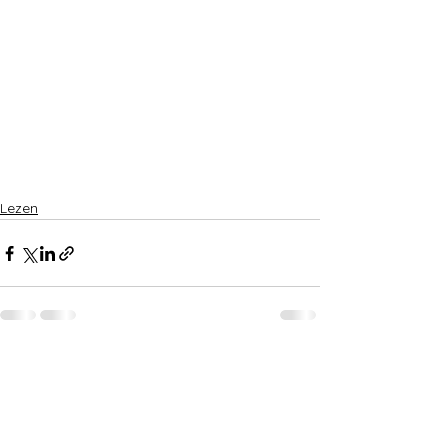
Lezen
Alles weergeven
Recente blogposts