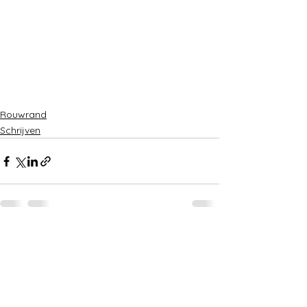
Rouwrand
Schrijven
Alles weergeven
Recente blogposts