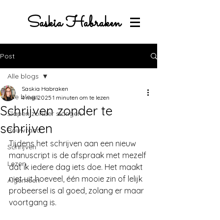
Saskia Habraken
Post
Alle blogs
Saskia Habraken
Alle blogs
4 mei 2025
1 minuten om te lezen
Schrijven zonder te
Slapen zonder slangen
schrijven
Rouwrand
Tijdens het schrijven aan een nieuw 
Schrijven
manuscript is de afspraak met mezelf 
Lezen
dat ik iedere dag iets doe. Het maakt 
niet uit hoeveel, één mooie zin of lelijk 
Algemeen
probeersel is al goed, zolang er maar 
voortgang is.