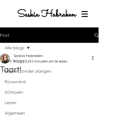
Saskia Habraken
Post
Alle blogs
Saskia Habraken
Alle blogs
14 jul 2024
1 minuten om te lezen
Taart!
Slapen zonder slangen
Rouwrand
Schrijven
Lezen
Algemeen