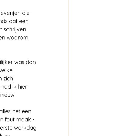
everijen die 
nds dat een 
 schrijven 
ggen waarom 
lijker was dan 
welke 
 zich 
had ik hier 
 nieuw.
alles net een 
en fout maak -
eerste werkdag 
k het 