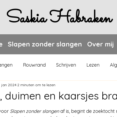
Saskia Habraken
e
Slapen zonder slangen
Over mij
langen
Rouwrand
Schrijven
Lezen
Al
 jan 2024
2 minuten om te lezen
 duimen en kaarsjes br
voor 
Slapen zonder slangen
 af is, begint de zoektocht 