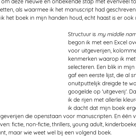
oot om deze nieuwe en onbekende stap met evenveel to
 zetten, als waarmee ik het manuscript had geschreven.
ik het boek in mijn handen houd, echt haast is er ook n
Structuur is 
my middle na
begon ik met een Excel over
voor uitgeverijen, kolomm
kenmerken waarop ik met e
selecteren. Een blik in mij
gaf een eerste lijst, die al s
onuitputtelijk dreigde te w
googelde op 'uitgeverij'. D
ik de rijen met allerlei kleu
ik dacht dat mijn boek erg
tgeverijen die openstaan voor manuscripten. En één v
en: fictie, non-fictie, thrillers, young adult, kinderbo
sant, maar wie weet wel bij een volgend boek.