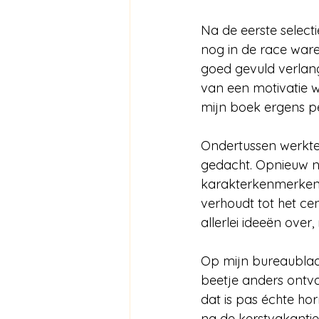
Na de eerste selecti
nog in de race ware
goed gevuld verlangli
van een motivatie w
mijn boek ergens pe
Ondertussen werkte 
gedacht. Opnieuw n
karakterkenmerken 
verhoudt tot het cen
allerlei ideeën over
Op mijn bureaublad s
beetje anders ontva
dat is pas échte ho
na de kerstvakantie, 