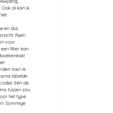
ewijding, 
 Ook al kan ik 
iet.
me
 en dus 
zicht. Rijen 
en voor 
en filter kan 
n boekenkast 
nel 
orden toen ik 
aarna labelde 
rcodes: Eén als 
ens tussen zou 
oor het type 
eken. Sommige 