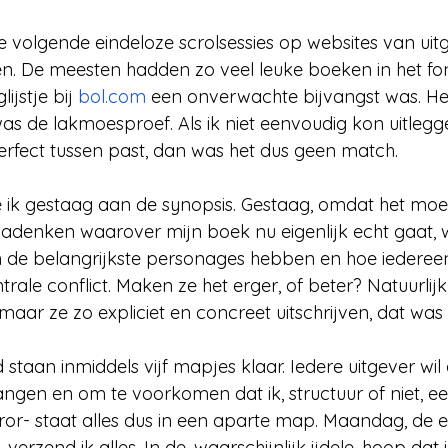
e volgende eindeloze scrolsessies op websites van uitg
n. De meesten hadden zo veel leuke boeken in het fo
jstje bij 
bol.com
 een onverwachte bijvangst was. Het
as de lakmoesproef. Als ik niet eenvoudig kon uitle
rfect tussen past, dan was het dus geen match.
ik gestaag aan de synopsis. Gestaag, omdat het moei
adenken waarover mijn boek nu eigenlijk echt gaat, 
de belangrijkste personages hebben en hoe iedereen
trale conflict. Maken ze het erger, of beter? Natuurlijk 
, maar ze zo expliciet en concreet uitschrijven, dat was
taan inmiddels vijf mapjes klaar. Iedere uitgever wil 
ngen en om te voorkomen dat ik, structuur of niet, e
rror- staat alles dus in een aparte map. Maandag, de 
verzend ik alles. In de, waarschijnlijk ijdele, hoop dat i